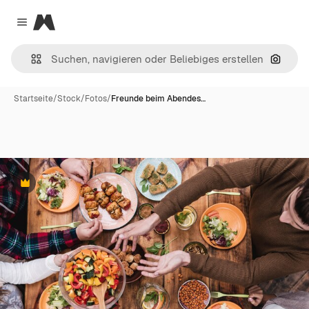
Magnific
Close menu
Nach B
Startseite
/
Stock
/
Fotos
/
Freunde beim Abendes…
Premium