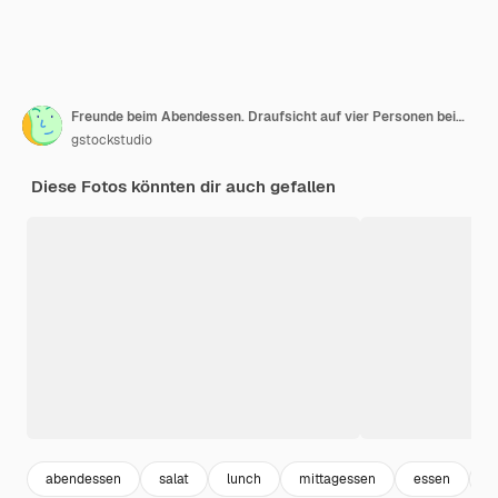
Freunde beim Abendessen. Draufsicht auf vier Personen beim gemeinsamen Abendessen
gstockstudio
Diese Fotos könnten dir auch gefallen
abendessen
salat
lunch
mittagessen
essen
e