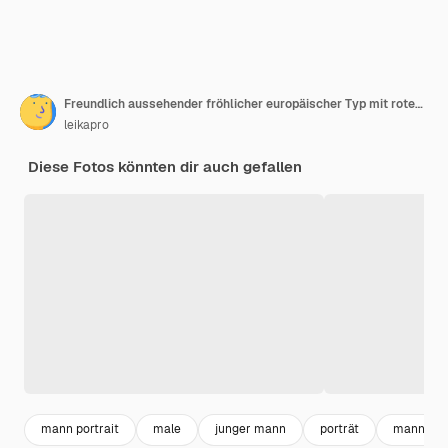
Freundlich aussehender fröhlicher europäischer Typ mit rotem Hemd lächelnd
leikapro
Diese Fotos könnten dir auch gefallen
mann portrait
male
junger mann
porträt
mann