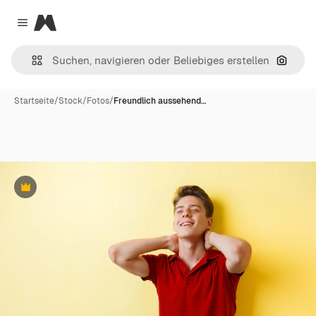
Magnific
Close menu
Nach B
Startseite
/
Stock
/
Fotos
/
Freundlich aussehend…
Premium