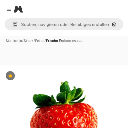
Magnific
Close menu
Nach B
Startseite
/
Stock
/
Fotos
/
Frische Erdbeeren au…
Premium