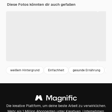
Diese Fotos könnten dir auch gefallen
weißem Hintergrund
Einfachheit
gesunde Ernährung
ge
Die kreative Plattform, um deine beste Arbeit zu verwirklichen.
Mehr als 1 Million Abonnenten unter Kreativen, Unternehmen,