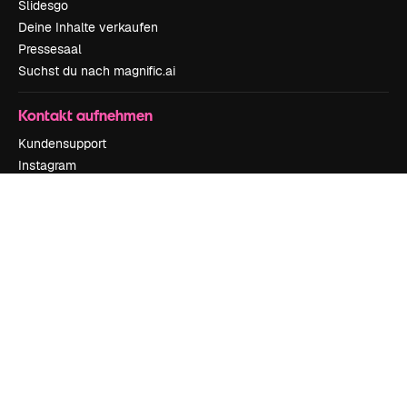
Slidesgo
Deine Inhalte verkaufen
Pressesaal
Suchst du nach magnific.ai
Kontakt aufnehmen
Kundensupport
Instagram
YouTube
LinkedIn
TikTok
Discord
X
Reddit
Copyright © 2010-
2026
Freepik Company S.L.U.
Alle Rechte vorbehalten
.