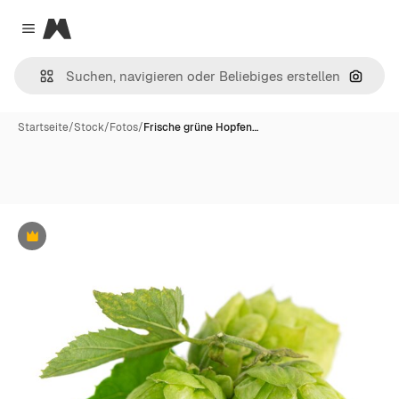
Magnific
Close menu
Nach B
Startseite
/
Stock
/
Fotos
/
Frische grüne Hopfen…
Premium