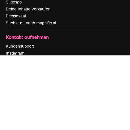
Slidesgo
Deine Inhalte verkaufen
Pressesaal
Suchst du nach magnific.ai
Kontakt aufnehmen
Kundensupport
Instagram
YouTube
LinkedIn
TikTok
Discord
X
Reddit
Copyright © 2010-
2026
Freepik Company S.L.U.
Alle Rechte vorbehalten
.