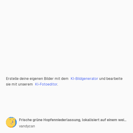
Erstelle deine eigenen Bilder mit dem
KI-Bildgenerator
und bearbeite
sie mit unserem
KI-Fotoeditor
.
Frische grüne Hopfenniederlassung, lokalisiert auf einem weißen Hintergrund. Hopfenzapfen mit Blatt. Bio Hopfenblüten. Nahaufnahme.
vandycan