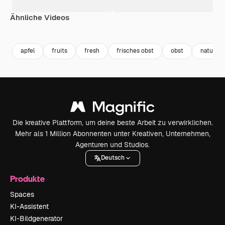
Ähnliche Videos
Premium
Premium
Premium
Premium
Generiert v
apfel
fruits
fresh
frisches obst
obst
natural
Die kreative Plattform, um deine beste Arbeit zu verwirklichen.
Mehr als 1 Million Abonnenten unter Kreativen, Unternehmen,
Agenturen und Studios.
Deutsch
Produkte
Spaces
KI-Assistent
KI-Bildgenerator