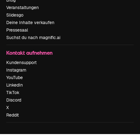
Veranstaltungen
Slidesgo
Deine Inhalte verkaufen
Pressesaal
Suchst du nach magnific.ai
Kontakt aufnehmen
Kundensupport
Instagram
YouTube
LinkedIn
TikTok
Discord
X
Reddit
Copyright © 2010-
2026
Freepik Company S.L.U.
Alle Rechte vorbehalten
.