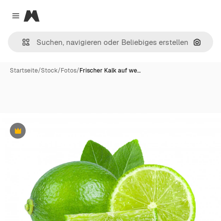
Magnific
Close menu
Nach B
Startseite
/
Stock
/
Fotos
/
Frischer Kalk auf we…
Premium