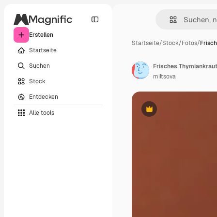
Erstellen
Startseite
/
Stock
/
Fotos
/
Frisc
Startseite
Suchen
Frisches Thymiankraut
miltsova
Stock
Entdecken
Alle tools
Premium