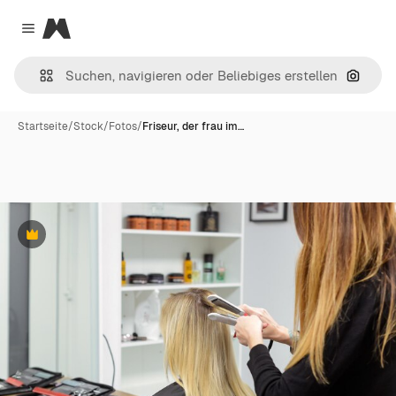
Magnific
Close menu
Nach B
Startseite
/
Stock
/
Fotos
/
Friseur, der frau im…
Premium