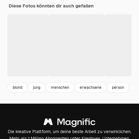
Diese Fotos könnten dir auch gefallen
blond
jung
menschen
erwachsene
person
ad
Die kreative Plattform, um deine beste Arbeit zu verwirklichen.
Mehr als 1 Million Abonnenten unter Kreativen, Unternehmen,