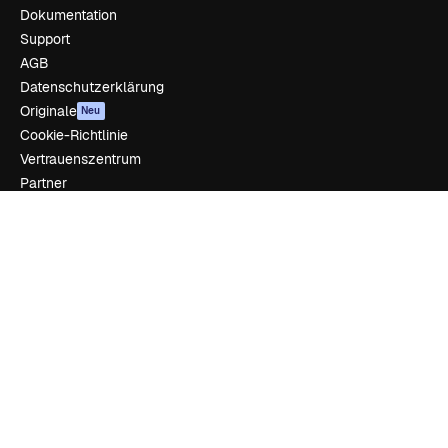
Dokumentation
Support
AGB
Datenschutzerklärung
Originale
Neu
Cookie-Richtlinie
Vertrauenszentrum
Partner
Unternehmen
Unternehmen
Preise
Über uns
Reviews
Karriere
Suchtrends
Blog
Veranstaltungen