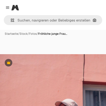
Magnific
Close menu
Nach B
Startseite
/
Stock
/
Fotos
/
Fröhliche junge Frau…
Premium