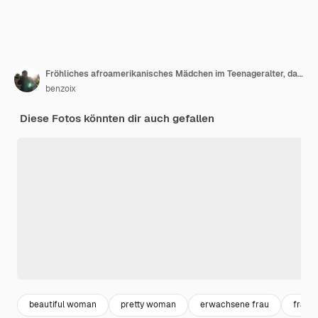
Fröhliches afroamerikanisches Mädchen im Teenageralter, das Musik über Kopfhörer hört, tanzt optimistisch und lächelt st...
benzoix
Diese Fotos könnten dir auch gefallen
beautiful woman
pretty woman
erwachsene frau
fraue