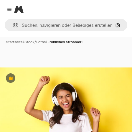
Magnific
Close menu
Nach B
Startseite
/
Stock
/
Fotos
/
Fröhliches afroameri…
Premium