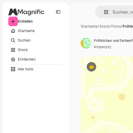
Erstellen
Startseite
/
Stock
/
Fotos
/
Fröhl
Startseite
Suchen
Fröhliches und farben
knopazyzy
Stock
Entdecken
Alle tools
Premium