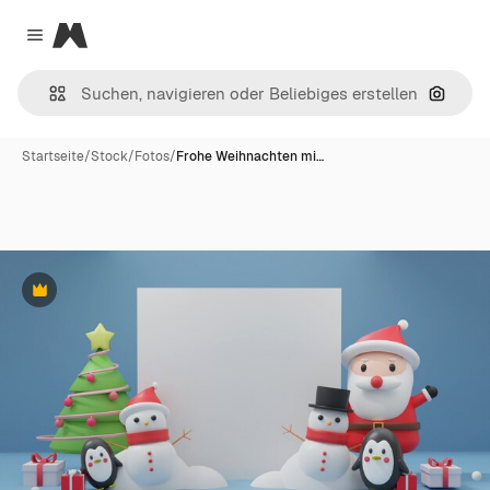
Magnific
Close menu
Nach B
Startseite
/
Stock
/
Fotos
/
Frohe Weihnachten mi…
Premium