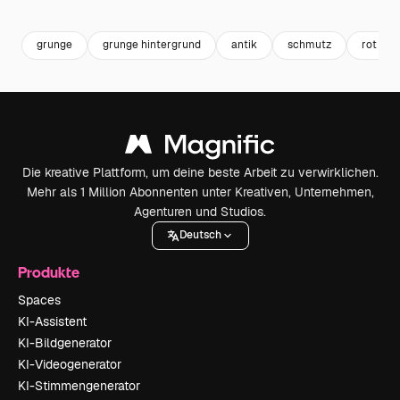
Premium
Premium
Premium
Premium
Generiert v
grunge
grunge hintergrund
antik
schmutz
rot
Die kreative Plattform, um deine beste Arbeit zu verwirklichen.
Mehr als 1 Million Abonnenten unter Kreativen, Unternehmen,
Agenturen und Studios.
Deutsch
Produkte
Spaces
KI-Assistent
KI-Bildgenerator
KI-Videogenerator
KI-Stimmengenerator