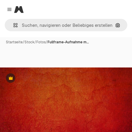
Magnific
Close menu
Nach B
Startseite
/
Stock
/
Fotos
/
Fullframe-Aufnahme m…
Premium