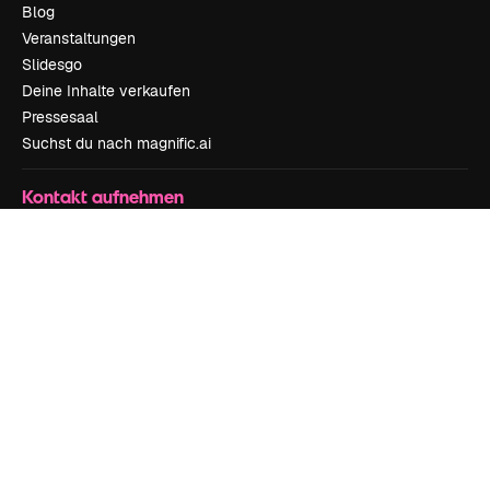
Blog
Veranstaltungen
Slidesgo
Deine Inhalte verkaufen
Pressesaal
Suchst du nach magnific.ai
Kontakt aufnehmen
Kundensupport
Instagram
YouTube
LinkedIn
TikTok
Discord
X
Reddit