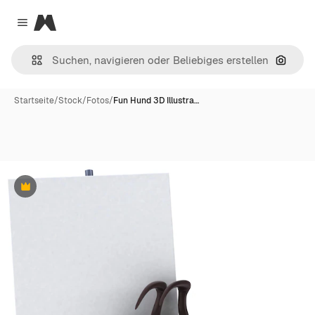
Magnific
Close menu
Nach B
Startseite
/
Stock
/
Fotos
/
Fun Hund 3D Illustra…
Premium