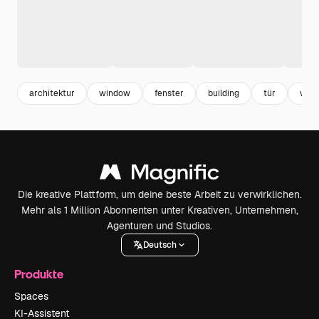
architektur
window
fenster
building
tür
woh
Die kreative Plattform, um deine beste Arbeit zu verwirklichen.
Mehr als 1 Million Abonnenten unter Kreativen, Unternehmen,
Agenturen und Studios.
Deutsch
Produkte
Spaces
KI-Assistent