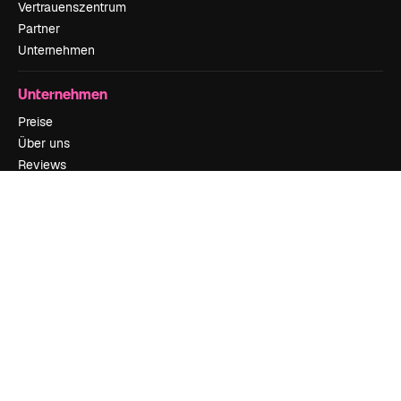
Vertrauenszentrum
Partner
Unternehmen
Unternehmen
Preise
Über uns
Reviews
Karriere
Suchtrends
Blog
Veranstaltungen
Slidesgo
Deine Inhalte verkaufen
Pressesaal
Suchst du nach magnific.ai
Kontakt aufnehmen