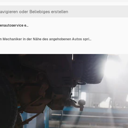
enautoservice e…
Garagenautoservice ein Mechaniker in der Nähe des angehobenen Autos spricht auf dem Handy