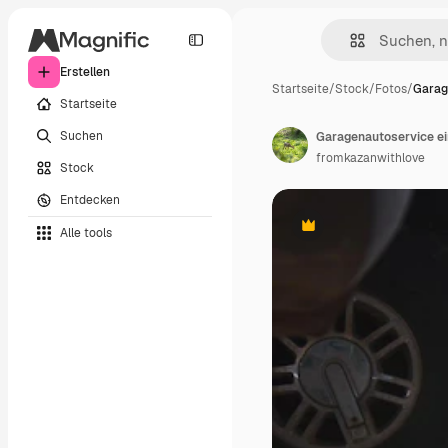
Erstellen
Startseite
/
Stock
/
Fotos
/
Garag
Startseite
Suchen
fromkazanwithlove
Stock
Entdecken
Alle tools
Premium