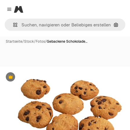
Magnific
Close menu
Nach B
Startseite
/
Stock
/
Fotos
/
Gebackene Schokolade…
Premium