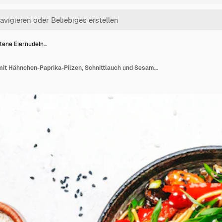
tene Eiernudeln…
Gebratene Eiernudeln mit Hähnchen-Paprika-Pilzen, Schnittlauch und Sesamsamen in Schüssel Asiatische Küche Gericht Weiße Tischhintergrund-Draufsicht