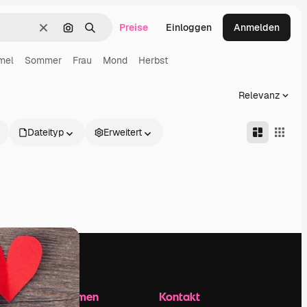
Preise
Einloggen
Anmelden
Löschen
Nach Bild suchen
Suchen
mel
Sommer
Frau
Mond
Herbst
Relevanz
Dateityp
Erweitert
Unternehmen
Kontakt