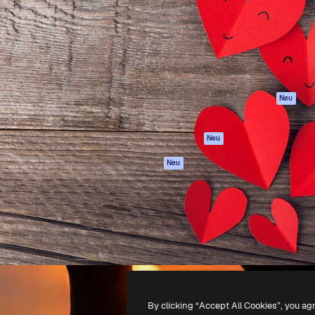
attform, um deine beste
Spaces
Academy
klichen. Mehr als 1 Million
KI-Assistent
Dokumentation
er Kreativen, Unternehmen,
KI-Bildgenerator
Support
Studios.
KI-Videogenerator
AGB
KI-
Datenschutzerkl
Stimmengenerator
Originale
Neu
Stock-Inhalte
Cookie-Richtlinie
MCP für
Vertrauenszentr
Neu
Claude/ChatGPT
Partner
Agenten
Neu
Unternehmen
API
Mobile App
Alle Magnific-Tools
-
2026
Freepik Company S.L.U.
Alle Rechte vorbehalten
.
By clicking “Accept All Cookies”, you ag