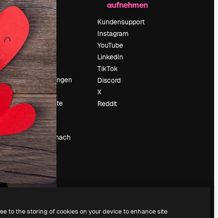
aufnehmen
Preise
Über uns
Kundensupport
Reviews
Instagram
Karriere
YouTube
ärung
Suchtrends
LinkedIn
Blog
TikTok
Veranstaltungen
Discord
um
Slidesgo
X
Deine Inhalte
Reddit
verkaufen
Pressesaal
Suchst du nach
magnific.ai
ree to the storing of cookies on your device to enhance site