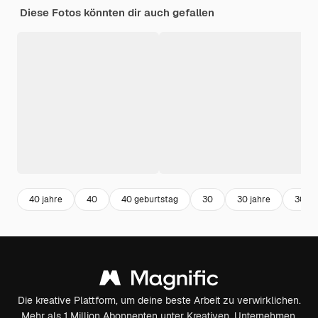
Diese Fotos könnten dir auch gefallen
40 jahre
40
40 geburtstag
30
30 jahre
30 bi
Die kreative Plattform, um deine beste Arbeit zu verwirklichen.
Mehr als 1 Million Abonnenten unter Kreativen, Unternehmen,