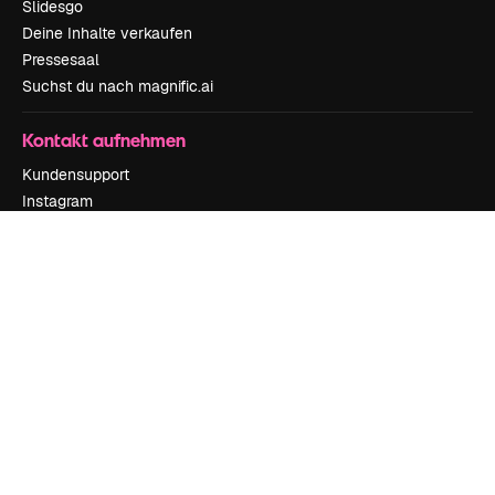
Slidesgo
Deine Inhalte verkaufen
Pressesaal
Suchst du nach magnific.ai
Kontakt aufnehmen
Kundensupport
Instagram
YouTube
LinkedIn
TikTok
Discord
X
Reddit
Copyright © 2010-
2026
Freepik Company S.L.U.
Alle Rechte vorbehalten
.