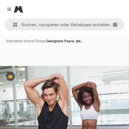
Magnific
Close menu
Nach B
Startseite
/
Stock
/
Fotos
/
Geeignete Paare, die…
Premium