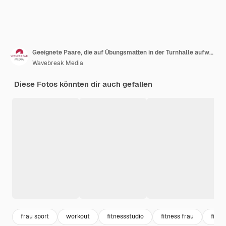
Geeignete Paare, die auf Übungsmatten in der Turnhalle aufwärmen
Wavebreak Media
Diese Fotos könnten dir auch gefallen
frau sport
workout
fitnessstudio
fitness frau
fitne