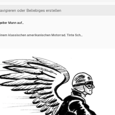
gelter Mann auf…
Geflügelter Mann auf einem klassischen amerikanischen Motorrad. Tinte Schwarz-Weiß-Zeichnung