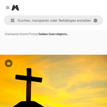
Magnific
Close menu
Nach B
Startseite
/
Stock
/
Fotos
/
Gelbes Querreligions…
Premium