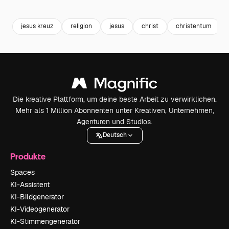
Premium
Premium
Premium
Premium
Generiert v
jesus kreuz
religion
jesus
christ
christentum
Die kreative Plattform, um deine beste Arbeit zu verwirklichen.
Mehr als 1 Million Abonnenten unter Kreativen, Unternehmen,
Agenturen und Studios.
Deutsch
Produkte
Spaces
KI-Assistent
KI-Bildgenerator
KI-Videogenerator
KI-Stimmengenerator