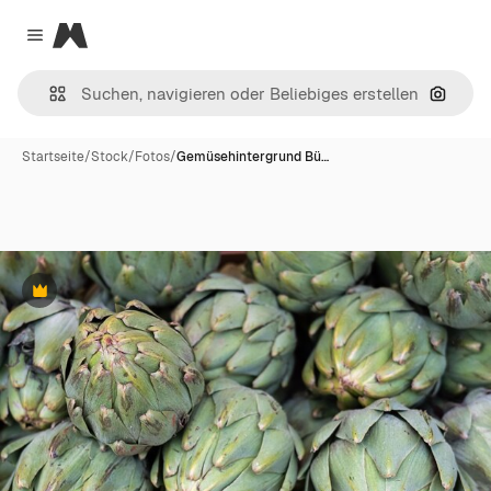
Magnific
Close menu
Nach B
Startseite
/
Stock
/
Fotos
/
Gemüsehintergrund Bü…
Premium