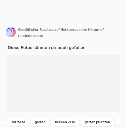
Gemütlicher Essplatz auf Holzterrasse im Hinterhof
rosshelenphoto
Diese Fotos könnten dir auch gefallen
terrasse
garten
blumen vase
garten pflanzen
blu