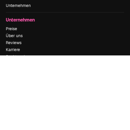
Unternehmen
Unternehmen
Preise
Über uns
Reviews
Karriere
Suchtrends
Blog
Veranstaltungen
Slidesgo
Deine Inhalte verkaufen
Pressesaal
Suchst du nach magnific.ai
Kontakt aufnehmen
Kundensupport
Instagram