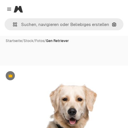
Magnific
Close menu
Nach B
Startseite
/
Stock
/
Fotos
/
Gen Retriever
Premium