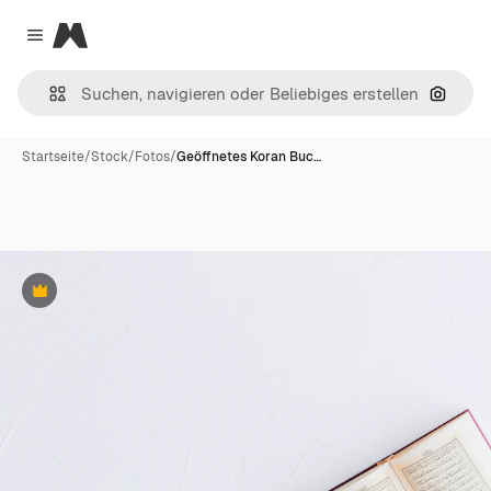
Magnific
Close menu
Nach B
Startseite
/
Stock
/
Fotos
/
Geöffnetes Koran Buc…
Premium