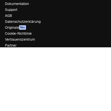
Dokumentation
Support
AGB
Datenschutzerklärung
Originale
Neu
Cookie-Richtlinie
Vertrauenszentrum
Partner
Unternehmen
Unternehmen
Preise
Über uns
Reviews
Karriere
Suchtrends
Blog
Veranstaltungen