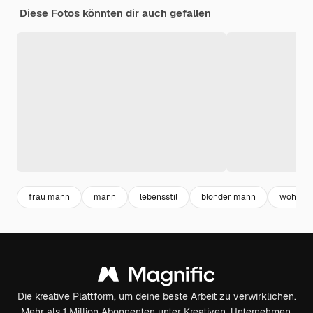
Diese Fotos könnten dir auch gefallen
frau mann
mann
lebensstil
blonder mann
wohlbef
Die kreative Plattform, um deine beste Arbeit zu verwirklichen.
Mehr als 1 Million Abonnenten unter Kreativen, Unternehmen,