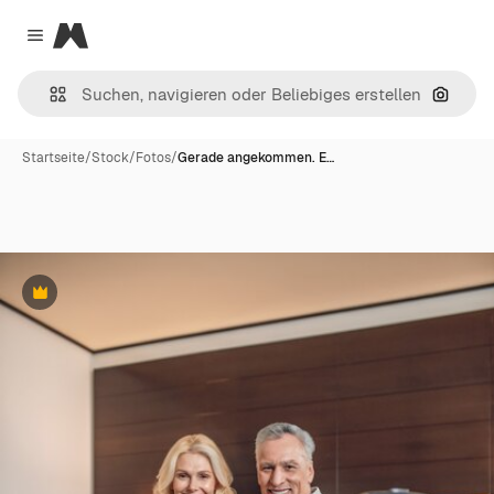
Magnific
Close menu
Nach B
Startseite
/
Stock
/
Fotos
/
Gerade angekommen. E…
Premium