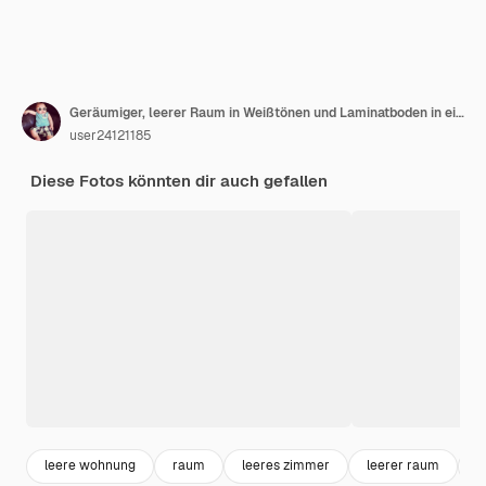
Geräumiger, leerer Raum in Weißtönen und Laminatboden in einem gemütlichen Haus
user24121185
Diese Fotos könnten dir auch gefallen
leere wohnung
raum
leeres zimmer
leerer raum
h