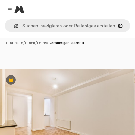
Magnific
Close menu
Nach B
Startseite
/
Stock
/
Fotos
/
Geräumiger, leerer R…
Premium