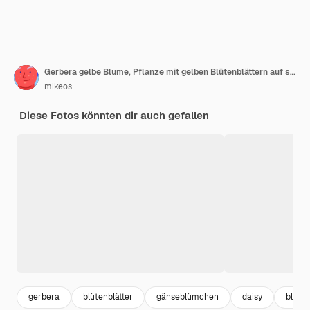
Gerbera gelbe Blume, Pflanze mit gelben Blütenblättern auf schwarzer Wand
mikeos
Diese Fotos könnten dir auch gefallen
gerbera
blütenblätter
gänseblümchen
daisy
bloss