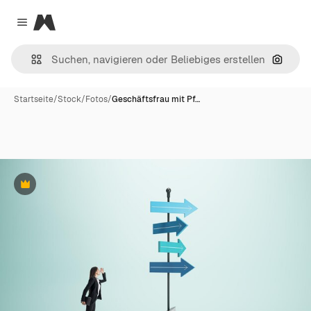
Magnific
Close menu
Nach B
Startseite
/
Stock
/
Fotos
/
Geschäftsfrau mit Pf…
Premium