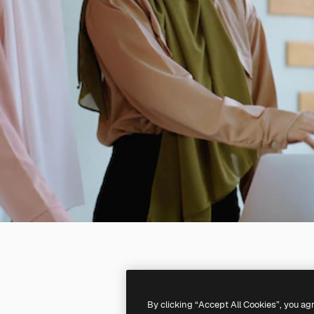
By clicking “Accept All Cookies”, you ag