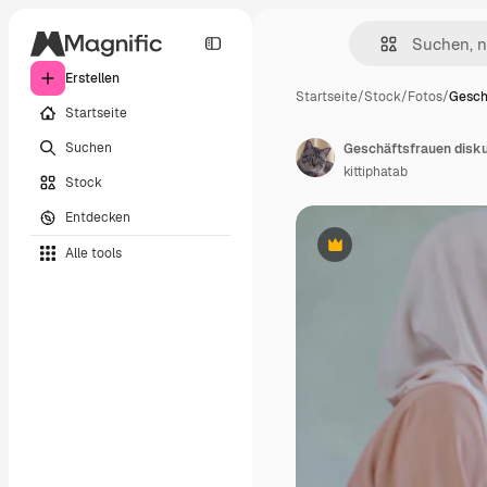
Erstellen
Startseite
/
Stock
/
Fotos
/
Gesch
Startseite
Suchen
Geschäftsfrauen diskut
kittiphatab
Stock
Entdecken
Alle tools
Premium