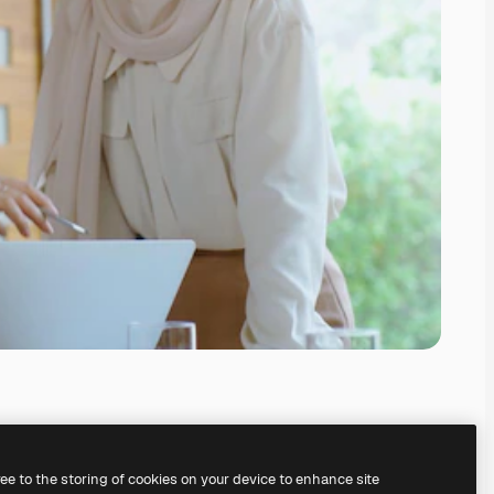
ree to the storing of cookies on your device to enhance site