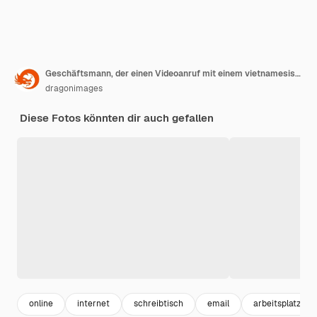
Geschäftsmann, der einen Videoanruf mit einem vietnamesischen Kollegen hat und das Diagramm auf dem Laptop-Bildschirm bespricht, wenn er von zu Hause aus arbeitet
dragonimages
Diese Fotos könnten dir auch gefallen
online
internet
schreibtisch
email
arbeitsplatz