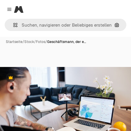
Magnific
Close menu
Nach B
Startseite
/
Stock
/
Fotos
/
Geschäftsmann, der e…
Premium