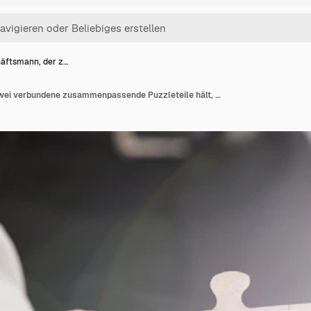
äftsmann, der z…
Geschäftsmann, der zwei verbundene zusammenpassende Puzzleteile hält, die auf seinem Büroschreibtisch mit hellem Hintergrund und Blendenfleck sich lehnen