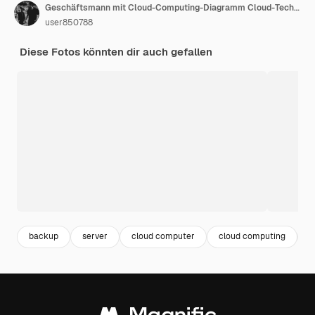
Geschäftsmann mit Cloud-Computing-Diagramm Cloud-Technologie Datenspeicherung Netzwerk- und Internetdienstkonzeptx9
user850788
Diese Fotos könnten dir auch gefallen
backup
server
cloud computer
cloud computing
d