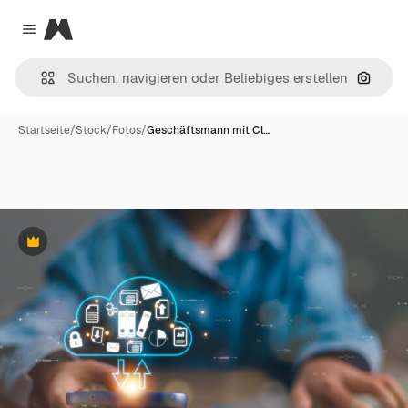
Magnific
Close menu
Nach B
Startseite
/
Stock
/
Fotos
/
Geschäftsmann mit Cl…
Premium