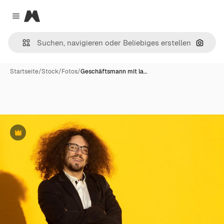
Magnific
Close menu
Nach B
Startseite
/
Stock
/
Fotos
/
Geschäftsmann mit la…
Premium