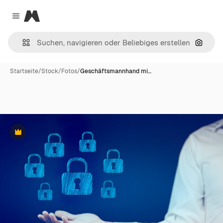
Magnific
Close menu
Nach B
Startseite
/
Stock
/
Fotos
/
Geschäftsmannhand mi…
Premium