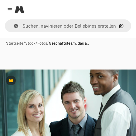
Magnific
Close menu
Nach B
Startseite
/
Stock
/
Fotos
/
Geschäftsteam, das a…
Premium