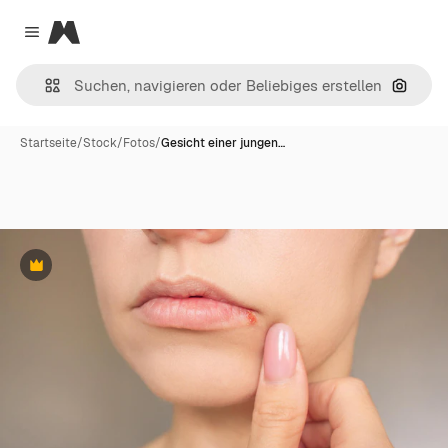
Magnific
Close menu
Nach B
Startseite
/
Stock
/
Fotos
/
Gesicht einer jungen…
Premium