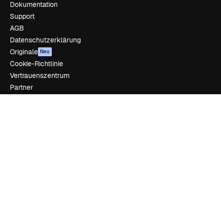
Dokumentation
Support
AGB
Datenschutzerklärung
Originale
Neu
Cookie-Richtlinie
Vertrauenszentrum
Partner
Unternehmen
Unternehmen
Preise
Über uns
Reviews
Karriere
Suchtrends
Blog
Veranstaltungen