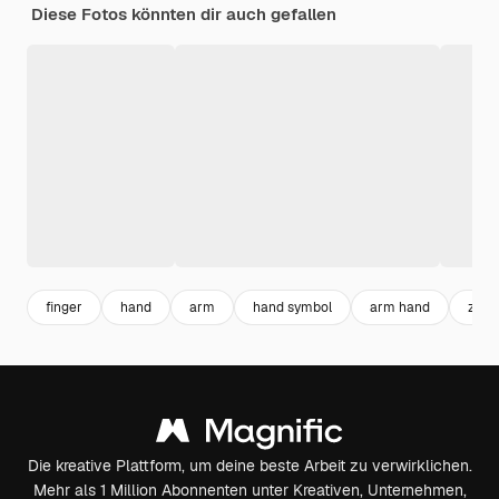
Diese Fotos könnten dir auch gefallen
finger
hand
arm
hand symbol
arm hand
zeic
Die kreative Plattform, um deine beste Arbeit zu verwirklichen.
Mehr als 1 Million Abonnenten unter Kreativen, Unternehmen,