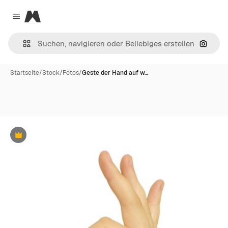
Magnific
Close menu
Nach B
Startseite
/
Stock
/
Fotos
/
Geste der Hand auf w…
Premium