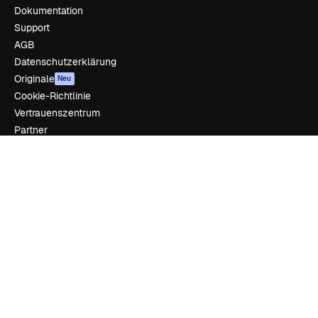
Dokumentation
Support
AGB
Datenschutzerklärung
Originale
Neu
Cookie-Richtlinie
Vertrauenszentrum
Partner
Unternehmen
Unternehmen
Preise
Über uns
Reviews
Karriere
Suchtrends
Blog
Veranstaltungen