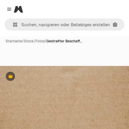
Magnific
Close menu
Nach B
Startseite
/
Stock
/
Fotos
/
Gestreifter Beschaff…
Premium