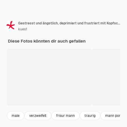
Gestresst und ängstlich, deprimiert und frustriert mit Kopfschmerzen, die beide Hände zum Kopf heben
kues1
Diese Fotos könnten dir auch gefallen
male
verzweifelt
frisur mann
traurig
mann portrai