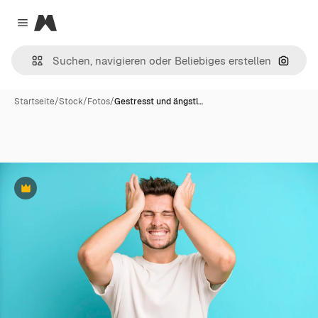
Magnific
Close menu
Nach B
Startseite
/
Stock
/
Fotos
/
Gestresst und ängstl…
Premium