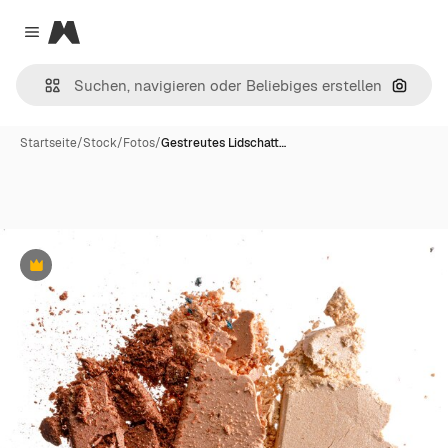
Magnific
Close menu
Nach B
Startseite
/
Stock
/
Fotos
/
Gestreutes Lidschatt…
Premium