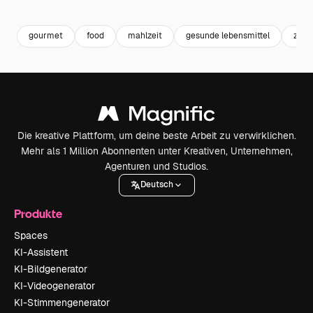
Premium
Premium
Premium
Premium
gourmet
food
mahlzeit
gesunde lebensmittel
zuta
Die kreative Plattform, um deine beste Arbeit zu verwirklichen.
Mehr als 1 Million Abonnenten unter Kreativen, Unternehmen,
Agenturen und Studios.
Deutsch
Produkte
Spaces
KI-Assistent
KI-Bildgenerator
KI-Videogenerator
KI-Stimmengenerator