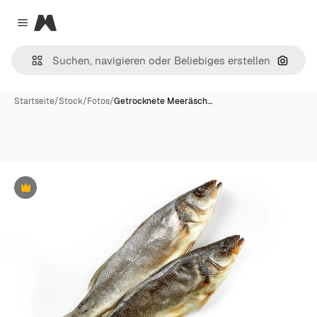
Magnific
Close menu
Nach B
Startseite
/
Stock
/
Fotos
/
Getrocknete Meeräsch…
Premium