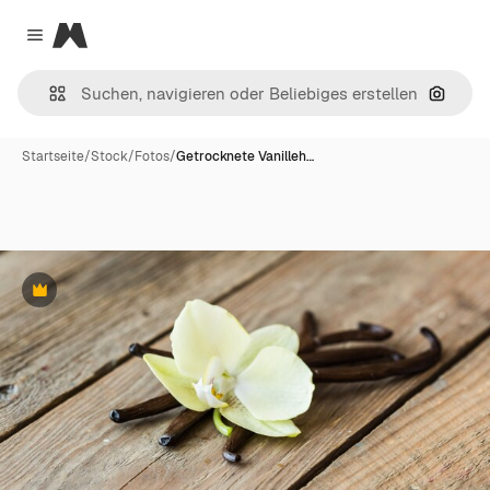
Magnific
Close menu
Nach B
Startseite
/
Stock
/
Fotos
/
Getrocknete Vanilleh…
Premium