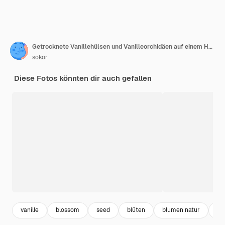
Getrocknete Vanillehülsen und Vanilleorchidäen auf einem Holztisch
sokor
Diese Fotos könnten dir auch gefallen
vanille
blossom
seed
blüten
blumen natur
bl