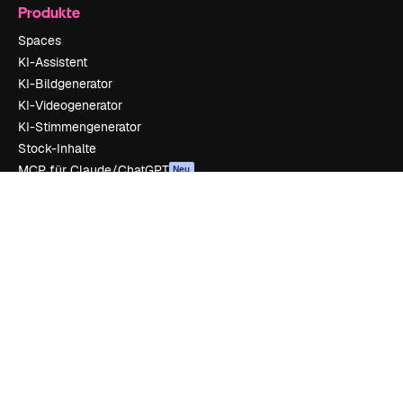
Produkte
Spaces
KI-Assistent
KI-Bildgenerator
KI-Videogenerator
KI-Stimmengenerator
Stock-Inhalte
MCP für Claude/ChatGPT
Neu
Agenten
Neu
API
Mobile App
Alle Magnific-Tools
Loslegen
Academy
Dokumentation
Support
AGB