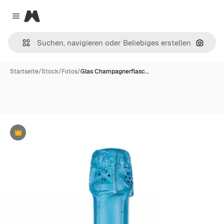
Magnific
Close menu
Nach B
Startseite
/
Stock
/
Fotos
/
Glas Champagnerflasc…
Premium