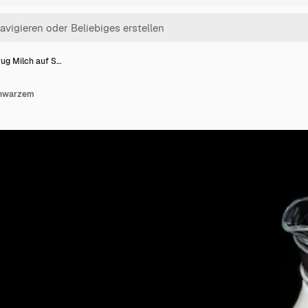
rug Milch auf S…
chwarzem