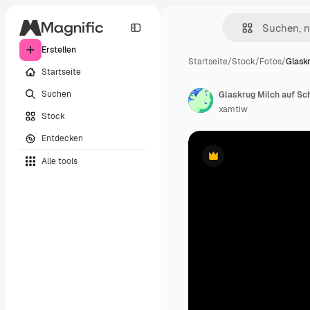
Erstellen
Startseite
/
Stock
/
Fotos
/
Glask
Startseite
Suchen
Glaskrug Milch auf S
xamtiw
Stock
Entdecken
Alle tools
Premium