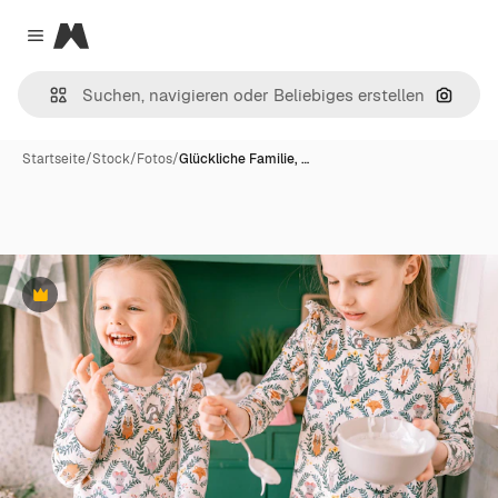
Magnific
Close menu
Nach B
Startseite
/
Stock
/
Fotos
/
Glückliche Familie, …
Premium