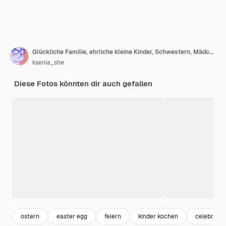
Glückliche Familie, ehrliche kleine Kinder, Schwestern, Mädchen, zusammen haben Spaß bereit, Frühlings-Osterferien zu Hause in der Küche zu dekorieren, Tisch und Osterkuchen, Bäckerei, süße Glasur und Süßigkeiten zum Mittag- oder Abendessen
ksenia_she
Diese Fotos könnten dir auch gefallen
ostern
easter egg
feiern
kinder kochen
celebrate