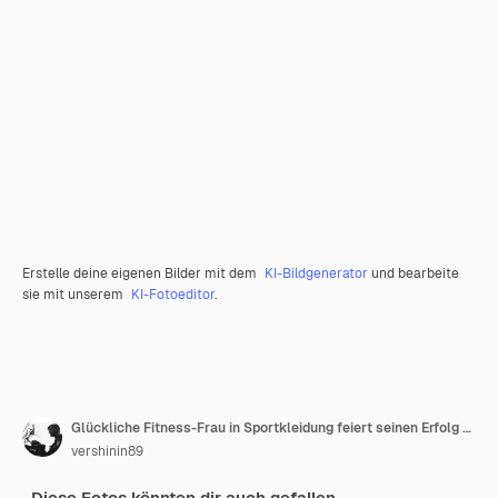
Erstelle deine eigenen Bilder mit dem
KI-Bildgenerator
und bearbeite
sie mit unserem
KI-Fotoeditor
.
Glückliche Fitness-Frau in Sportkleidung feiert seinen Erfolg vor rosa Hintergrund. Fitte und gesunde Frau
vershinin89
Diese Fotos könnten dir auch gefallen