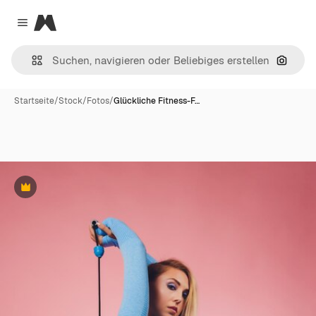
Magnific
Close menu
Nach B
Startseite
/
Stock
/
Fotos
/
Glückliche Fitness-F…
Premium