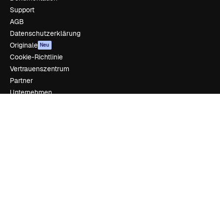
Support
AGB
Datenschutzerklärung
Originale
Neu
Cookie-Richtlinie
Vertrauenszentrum
Partner
Unternehmen
Unternehmen
Preise
Über uns
Reviews
Karriere
Suchtrends
Blog
Veranstaltungen
Slidesgo