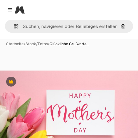
Magnific
Close menu
Nach B
Startseite
/
Stock
/
Fotos
/
Glückliche Grußkarte…
Premium