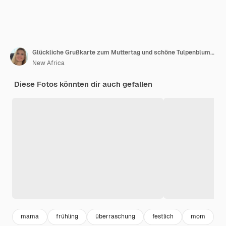
Glückliche Grußkarte zum Muttertag und schöne Tulpenblumen auf rosafarbenem Hintergrund flach gelegt
New Africa
Diese Fotos könnten dir auch gefallen
mama
frühling
überraschung
festlich
mom
c